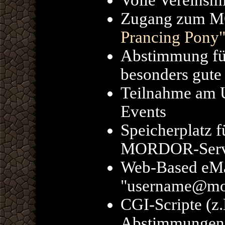
Volle Vereinsmi
Zugang zum 
Prancing Pony
Abstimmung fü
besonders gute
Teilnahme am U
Events
Speicherplatz f
MORDOR-Serv
Web-Based eMa
"username@mo
CGI-Scripte (z
Abstimmungen, 