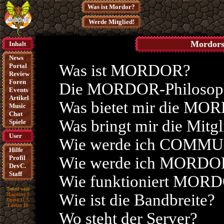
Was ist Mordor?
Werde Mitglied!
Mordors
Inhalt
News
Was ist MORDOR?
Portal
Review
Foren
Die MORDOR-Philosop
Events
Artikel
Was bietet mir die 
Music
Chat
Was bringt mir die Mitgl
Spiele
User
Wie werde ich COMMUN
Hilfe
Profil
Wie werde ich MORDOR 
DevC.
Staff
Wie funktioniert MORD
Tested with
Wie ist die Bandbreite?
IExplorer 9
Opera 11.5
Firefox 10
Wo steht der Server?