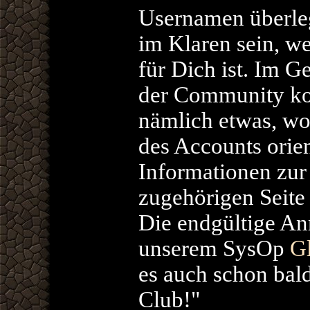
Usernamen überle
im Klaren sein, w
für Dich ist. Im G
der Community kos
nämlich etwas, wob
des Accounts orien
Informationen zu
zugehörigen Seite
Die endgültige A
unserem SysOp
G
es auch schon bal
Club!"