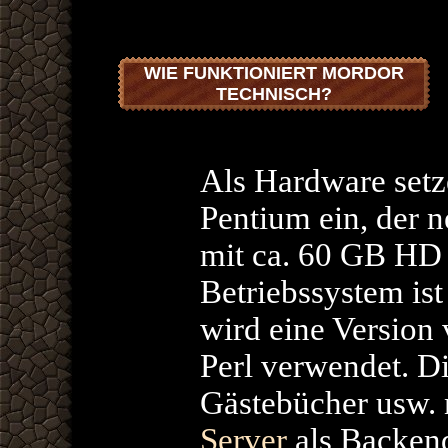
WIE FUNKTIONIERT MORDOR
TECHNISCH?
Als Hardware setz
Pentium ein, der
mit ca. 60 GB HD b
Betriebssystem is
wird eine Version
Perl verwendet. D
Gästebücher usw.
Server
als Backend.