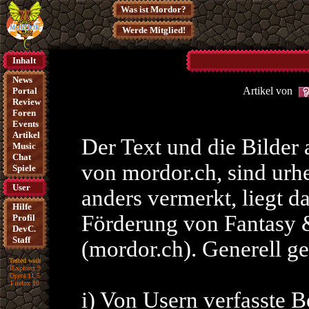
Was ist Mordor?
Werde Mitglied!
Inhalt
News
Artikel von
Portal
Review
Foren
Events
Artikel
Der Text und die Bilder
Music
Chat
von mordor.ch, sind urhe
Spiele
User
anders vermerkt, liegt d
Hilfe
Förderung von Fantasy &
Profil
DevC.
Staff
(mordor.ch). Generell g
Tested with
IExplorer 9
Opera 11.5
Firefox 10
i) Von Usern verfasste Be